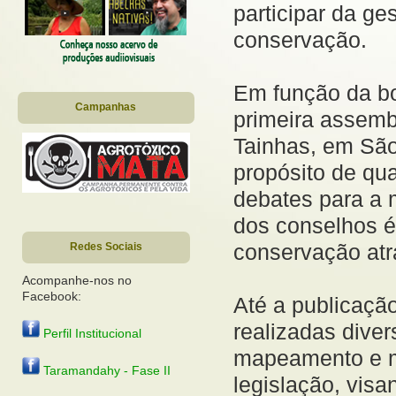
participar da g
conservação.
Em função da boa
Campanhas
primeira assemb
Tainhas, em São
propósito de qua
debates para a m
dos conselhos é
conservação atra
Redes Sociais
Acompanhe-nos no
Facebook:
Até a publicação
realizadas diver
Perfil Institucional
mapeamento e m
Taramandahy - Fase II
legislação, vis