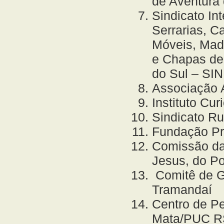
de Aventura
Sindicato In
Serrarias, C
Móveis, Mad
e Chapas de
do Sul – SI
Associação
Instituto Cur
Sindicato Ru
Fundação Pro
Comissão da
Jesus, do Po
Comitê de G
Tramandaí
Centro de P
Mata/PUC R