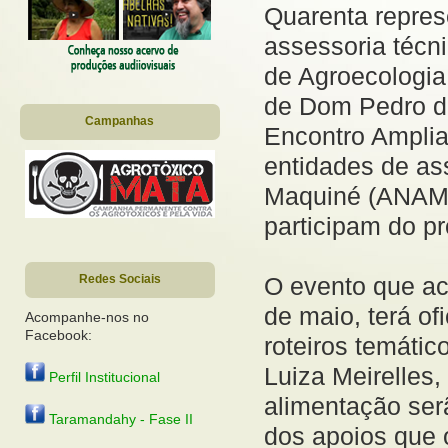
Quarenta repres
assessoria técni
de Agroecologia
de Dom Pedro de 
Campanhas
Encontro Amplia
entidades de as
Maquiné (ANAMA)
participam do pr
O evento que ac
Redes Sociais
de maio, terá of
Acompanhe-nos no
Facebook:
roteiros temáti
Luiza Meirelles,
Perfil Institucional
alimentação ser
Taramandahy - Fase II
dos apoios que 