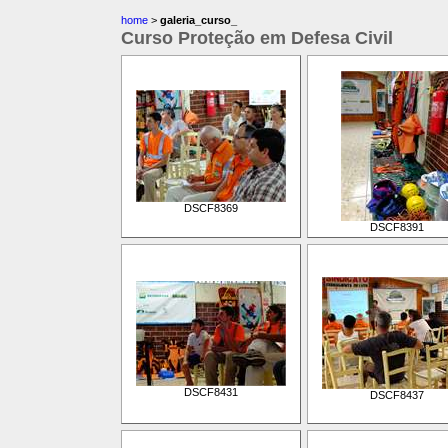
home
>
galeria_curso_
Curso Proteção em Defesa Civil
DSCF8369
DSCF8391
DSCF8431
DSCF8437