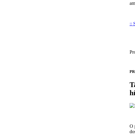
am
::
Pr
PR
T
h
O 
do