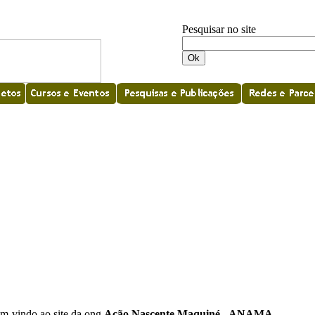
Pesquisar no site
m-vindo ao site da ong
Ação Nascente Maquiné - ANAMA
.