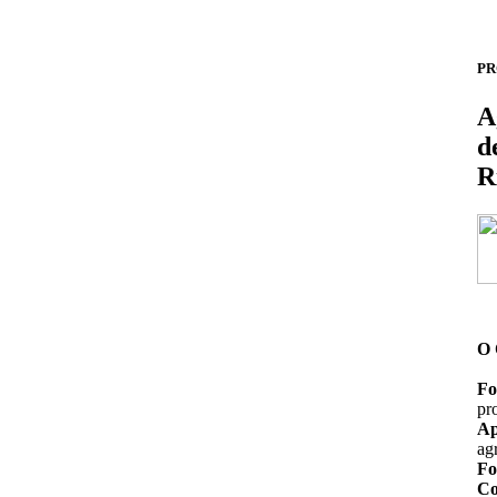
PR
A
d
R
O
Fo
pr
Ap
ag
Fo
Co