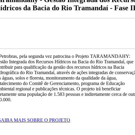
ídricos da Bacia do Rio Tramandaí - Fase I
Petrobras, pela segunda vez patrocina o Projeto TARAMANDAHY:
stão Integrada dos Recursos Hídricos na Bacia do Rio Tramandaí, que 
ntribuir para qualificação da gestão dos recursos hídricos na Bacia
drográfica do Rio Tramandaí, através de ações integradas de conservaç
s águas, solos e floresta, monitoramento da qualidade da água,
rtalecimento do Comitê de Gerenciamento, programa de Educação
biental regional e publicações técnicas. O projeto irá beneficiar
retamente uma população de 1.583 pessoas e indiretamente cerca de out
0.000.
 SAIBA MAIS SOBRE O PROJETO