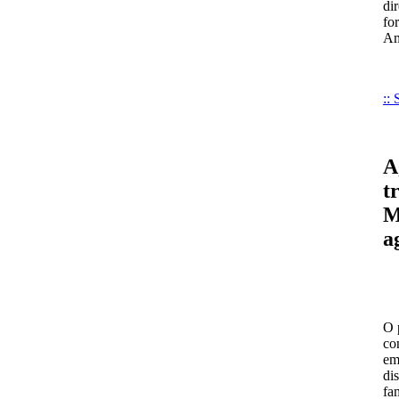
di
fo
Am
::
A
t
M
a
O 
co
em
di
fa