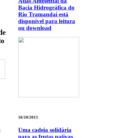
Atlas Ambiental da
Bacia Hidrográfica do
Rio Tramandaí está
disponível para leitura
ou download
de
do
16/10/2013
Uma cadeia solidária
;
para as frutas nativas