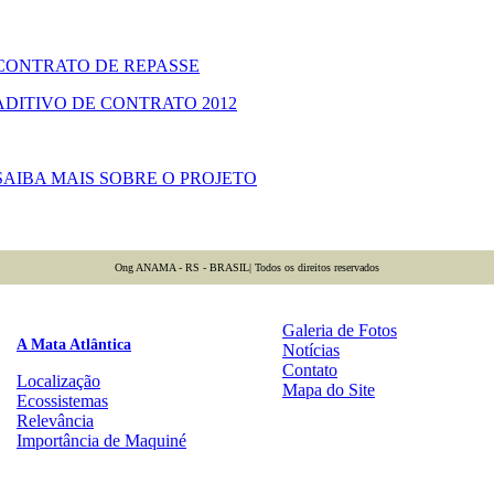
: CONTRATO DE REPASSE
 ADITIVO DE CONTRATO 2012
 SAIBA MAIS SOBRE O PROJETO
Ong ANAMA - RS - BRASIL| Todos os direitos reservados
Galeria de Fotos
A Mata Atlântica
Notícias
Contato
Localização
Mapa do Site
Ecossistemas
Relevância
Importância de Maquiné