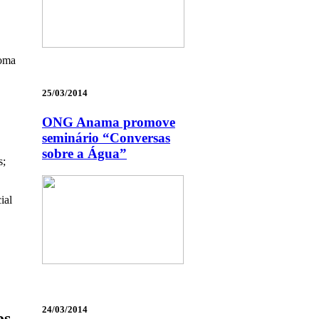
ioma
25/03/2014
ONG Anama promove
seminário “Conversas
sobre a Água”
s;
ial
24/03/2014
os