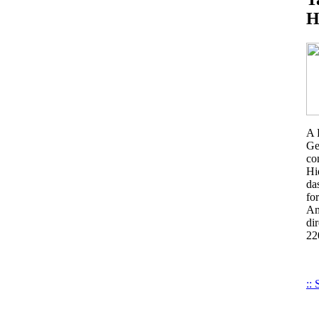
H
A 
Ge
co
Hi
da
fo
Am
di
22
::