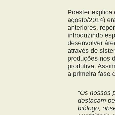
Poester explica 
agosto/2014) era
anteriores, rep
introduzindo es
desenvolver áre
através de sist
produções nos di
produtiva. Assi
a primeira fase
“Os nossos 
destacam pel
biólogo, obs