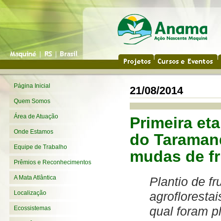
Página Inicial
21/08/2014
Quem Somos
Área de Atuação
Primeira et
Onde Estamos
do Taramand
Equipe de Trabalho
mudas de fr
Prêmios e Reconhecimentos
A Mata Atlântica
Plantio de fr
agroflorestai
Localização
qual foram p
Ecossistemas