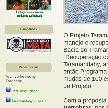
Campanhas
O Projeto Taram
manejo e recupe
Bacia do Traman
“Recuperação do
Taramandahy, am
Redes Sociais
então Programa 
Acompanhe-nos no
mudas de 100 es
Facebook:
do Projeto.
Perfil Institucional
Com a proposta 
Taramandahy - Fase II
Petrobras
, por