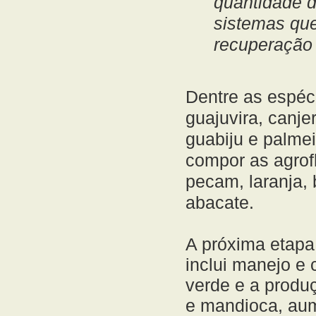
quantidade d
sistemas que
recuperação d
Dentre as espéc
guajuvira, canje
guabiju e palmeir
compor as agrofl
pecam, laranja, 
abacate.
A próxima etapa
inclui manejo e
verde e a produç
e mandioca, aum