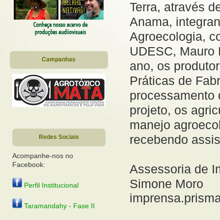
Terra, através d
Anama, integrant
Agroecologia, c
UDESC, Mauro D
Campanhas
ano, os produto
Práticas de Fabr
processamento d
projeto, os agri
manejo agroecol
recebendo assis
Redes Sociais
Acompanhe-nos no
Facebook:
Assessoria de 
Simone Moro
Perfil Institucional
imprensa.prism
Taramandahy - Fase II