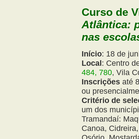
Curso de V
Atlântica: 
nas escola
Início
: 18 de ju
Local
: Centro 
484, 780
, Vila 
Inscrições
até 8
ou presencialm
Critério de sel
um dos municípi
Tramandaí: Maqu
Canoa, Cidreira
Osório, Mostarda