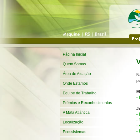
Página Inicial
V
Quem Somos
Área de Atuação
N
p
Onde Estamos
E
Equipe de Trabalho
-
Prêmios e Reconhecimentos
J
A Mata Atlântica
-
-
Localização
-
-
Ecossistemas