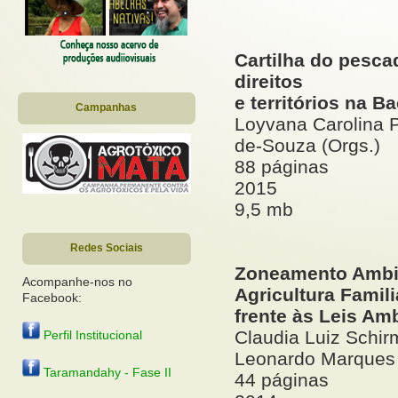
Cartilha do pesca
direitos
e territórios na B
Campanhas
Loyvana Carolina P
de-Souza (Orgs.)
88 páginas
2015
9,5 mb
Redes Sociais
Zoneamento Ambie
Acompanhe-nos no
Agricultura Famili
Facebook:
frente às Leis Am
Claudia Luiz Schir
Perfil Institucional
Leonardo Marques 
Taramandahy - Fase II
44 páginas