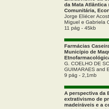
da Mata Atlântica
Comunitária, Econ
Jorge Eliécer Acos
Miguel e Gabriela
11 pág - 45kb
Farmácias Caseir
Município de Maq
Etnofarmacológic
G. COELHO DE SO
GUIMARAES and E
9 pág - 2,1mb
A perspectiva da 
extrativismo de p
madeiráveis e a 