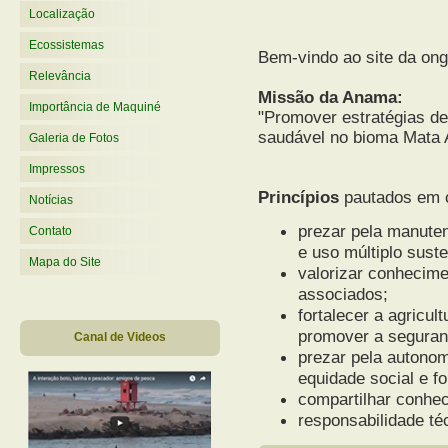
Localização
Ecossistemas
Bem-vindo ao site da on
Relevância
Missão da Anama:
Importância de Maquiné
"Promover estratégias d
saudável no bioma Mata A
Galeria de Fotos
Impressos
Princípios
pautados em c
Notícias
prezar pela manute
Contato
e uso múltiplo suste
Mapa do Site
valorizar conhecimen
associados;
fortalecer a agricul
promover a seguranç
Canal de Videos
prezar pela autonomi
equidade social e f
compartilhar conhec
responsabilidade té