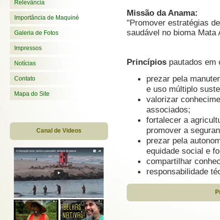
Relevância
Missão da Anama:
Importância de Maquiné
"Promover estratégias d
saudável no bioma Mata A
Galeria de Fotos
Impressos
Princípios
pautados em c
Notícias
prezar pela manute
Contato
e uso múltiplo suste
Mapa do Site
valorizar conhecimen
associados;
fortalecer a agricul
promover a seguranç
Canal de Videos
prezar pela autonomi
equidade social e f
compartilhar conhec
responsabilidade té
P