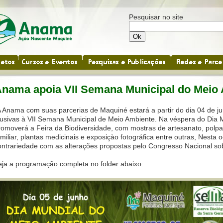
Pesquisar no site
nama apoia VII Semana Municipal do Meio
A Anama com suas parcerias de Maquiné estará a partir do dia 04 de ju
lusivas à VII Semana Municipal de Meio Ambiente. Na véspera do Dia 
romoverá a Feira da Biodiversidade, com mostras de artesanato, polpa 
amiliar, plantas medicinais e exposiçào fotográfica entre outras, Nes
ontrariedade com as alterações propostas pelo Congresso Nacional sob
eja a programação completa no folder abaixo: