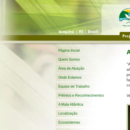
Página Inicial
A
Quem Somos
"
Área de Atuação
a
p
Onde Estamos
f
c
Equipe de Trabalho
V
Prêmios e Reconhecimentos
A Mata Atlântica
Localização
Ecossistemas