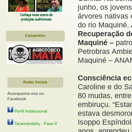
junho, os joven
árvores nativas
do rio Maquiné.
Recuperação de
Campanhas
Maquiné –
patr
Petrobras Ambie
Maquiné – ANA
Consciência ec
Redes Sociais
Caroline e do Sa
Acompanhe-nos no
80 mudas, entre
Facebook:
embiruçu. “Esta
Perfil Institucional
estava desmorona
Isoppo Espíndol
Taramandahy - Fase II
anos, aprendeu 