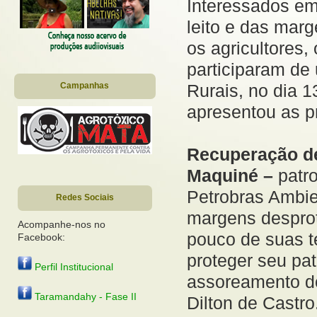
Interessados em
leito e das mar
os agricultores,
participaram de
Campanhas
Rurais, no dia 
apresentou as p
Recuperação de
Maquiné –
patr
Petrobras Ambie
Redes Sociais
margens desprot
Acompanhe-nos no
pouco de suas te
Facebook:
proteger seu pat
Perfil Institucional
assoreamento do 
Taramandahy - Fase II
Dilton de Castro