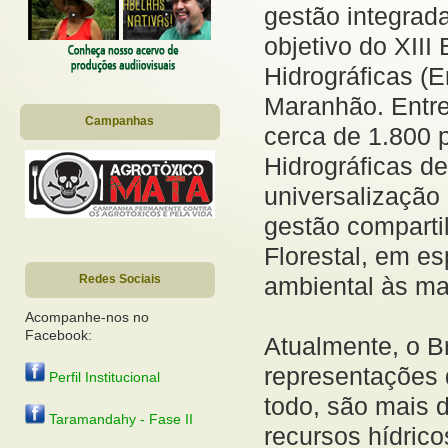
gestão integrada
objetivo do XII
Hidrográficas (
Maranhão. Entre
Campanhas
cerca de 1.800 
Hidrográficas d
universalização
gestão comparti
Florestal, em e
ambiental às ma
Redes Sociais
Acompanhe-nos no
Facebook:
Atualmente, o B
representações 
Perfil Institucional
todo, são mais 
Taramandahy - Fase II
recursos hídric