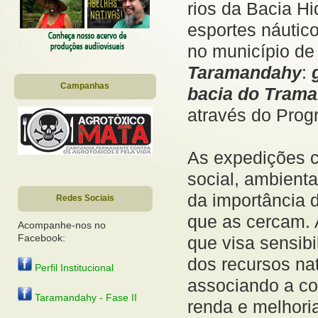
rios da Bacia Hi
esportes náutico
no município d
Taramandahy
:
Campanhas
bacia do Trama
através do Prog
As expedições c
social, ambienta
da importância 
Redes Sociais
que as cercam.
Acompanhe-nos no
Facebook:
que visa sensibi
dos recursos nat
Perfil Institucional
associando a co
Taramandahy - Fase II
renda e melhori