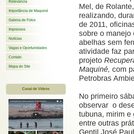
Relevância
Mel, de Rolante
Importância de Maquiné
realizando, dura
Galeria de Fotos
de 2011, oficin
Impressos
sobre o manejo
Notícias
abelhas sem fer
Vagas e Oportunidades
atividade faz pa
Contato
projeto
Recupera
Mapa do Site
Maquiné,
com pa
Petrobras Ambie
Canal de Videos
No primeiro sáb
observar o dese
tubuna, mirim e 
entre outras prá
Gentil José Pau