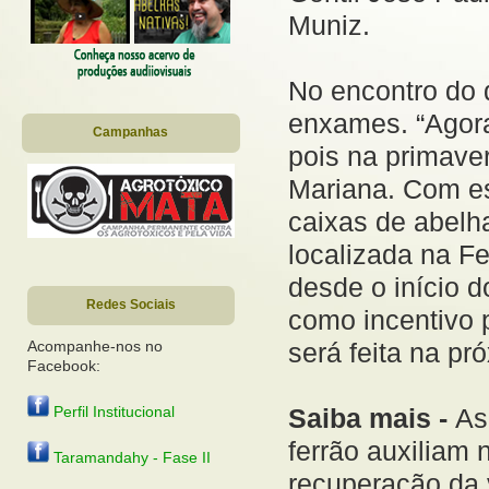
Muniz.
No encontro do d
enxames. “Agora
Campanhas
pois na primaver
Mariana. Com es
caixas de abelha
localizada na F
desde o início 
Redes Sociais
como incentivo p
será feita na pr
Acompanhe-nos no
Facebook:
Saiba mais -
As
Perfil Institucional
ferrão auxiliam 
Taramandahy - Fase II
recuperação da 