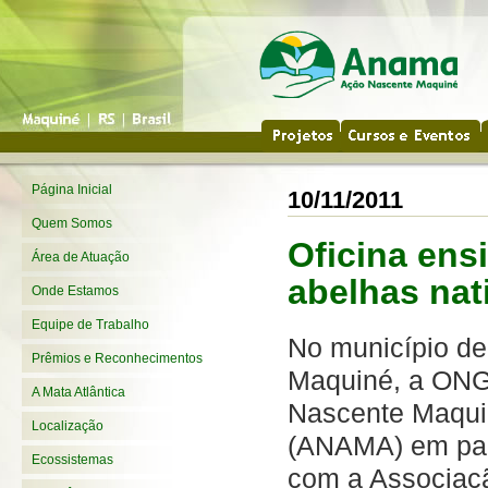
Página Inicial
10/11/2011
Quem Somos
Oficina ens
Área de Atuação
abelhas nat
Onde Estamos
Equipe de Trabalho
No município de
Prêmios e Reconhecimentos
Maquiné, a ON
A Mata Atlântica
Nascente Maqu
Localização
(ANAMA) em par
Ecossistemas
com a Associaç