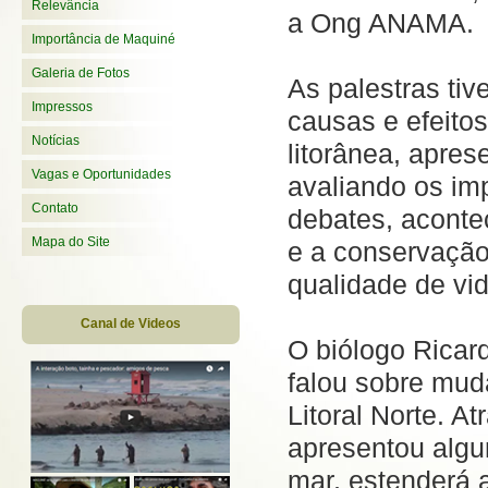
Relevância
a Ong ANAMA.
Importância de Maquiné
Galeria de Fotos
As palestras tiv
Impressos
causas e efeito
Notícias
litorânea, apres
Vagas e Oportunidades
avaliando os im
Contato
debates, aconte
Mapa do Site
e a conservação
qualidade de vi
Canal de Videos
O biólogo Rica
falou sobre mud
Litoral Norte. A
apresentou algu
mar, estenderá a