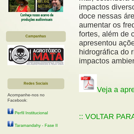
impactos divers
doce nessas áre
aumentar os fre
fortes, além de 
Campanhas
apresentou açõ
hidrográfica do 
impactos ambien
Redes Sociais
Veja a apr
Acompanhe-nos no
Facebook:
Perfil Institucional
:: VOLTAR PAR
Taramandahy - Fase II