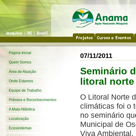
Página Inicial
07/11/2011
Quem Somos
Seminário d
Área de Atuação
litoral norte
Onde Estamos
Equipe de Trabalho
O Litoral Norte
Prêmios e Reconhecimentos
climáticas foi o
A Mata Atlântica
no seminário qu
Localização
Municipal de Os
Ecossistemas
Viva Ambiental, 