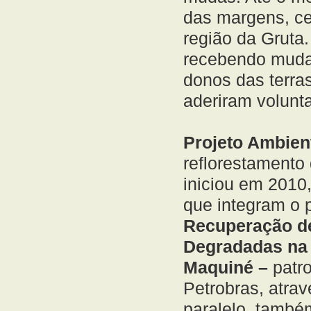
das margens, cer
região da Gruta
recebendo muda
donos das terra
aderiram volunta
Projeto Ambien
reflorestamento 
iniciou em 2010
que integram o p
Recuperação d
Degradadas na 
Maquiné –
patr
Petrobras, atra
paralelo, també