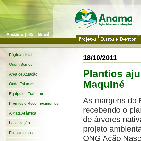
Página Inicial
18/10/2011
Quem Somos
Plantios aj
Área de Atuação
Maquiné
Onde Estamos
Equipe de Trabalho
As margens do 
Prêmios e Reconhecimentos
recebendo o pla
A Mata Atlântica
de árvores nativ
Localização
projeto ambienta
Ecossistemas
ONG Ação Nasc