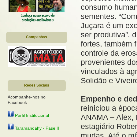
consumo humano,
sementes. “Com
Juçara é um exe
ser produtiva”, 
Campanhas
fortes, também 
controle da ero
provenientes do
vinculados à agr
Solidão e Vivei
Redes Sociais
Empenho e ded
Acompanhe-nos no
Facebook:
reiniciou a époc
ANAMA – Alex, D
Perfil Institucional
estagiário Robe
Taramandahy - Fase II
mudas. Até o mê