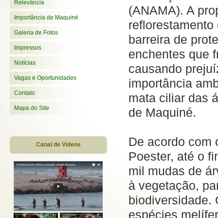
Relevância
(ANAMA). A pro
Importância de Maquiné
reflorestamento 
Galeria de Fotos
barreira de prot
Impressos
enchentes que f
Notícias
causando prejuí
Vagas e Oportunidades
importância amb
Contato
mata ciliar das
Mapa do Site
de Maquiné.
De acordo com o
Canal de Videos
Poester, até o f
mil mudas de ár
à vegetação, pa
biodiversidade. 
espécies melífer