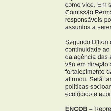
como vice. Em 
Comissão Perma
responsáveis po
assuntos a sere
Segundo Dilton 
continuidade ao 
da agência das á
vão em direção 
fortalecimento 
afirmou. Será t
políticas socio
ecológico e eco
ENCOB –
Repres