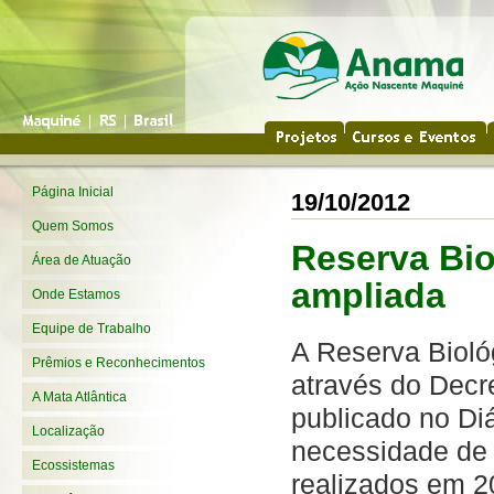
Página Inicial
19/10/2012
Quem Somos
Reserva Bio
Área de Atuação
ampliada
Onde Estamos
Equipe de Trabalho
A Reserva Biológ
Prêmios e Reconhecimentos
através do Decr
A Mata Atlântica
publicado no Diá
Localização
necessidade de 
Ecossistemas
realizados em 2