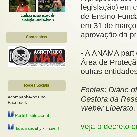
legislação) em 
de Ensino Funda
em 31 de março 
aprovação da pr
Campanhas
- A ANAMA parti
Área de Proteçã
outras entidade
Redes Sociais
Fontes: Diário o
Gestora da Res
Acompanhe-nos no
Facebook:
Weber Liberato.
Perfil Institucional
veja o decreto
Taramandahy - Fase II