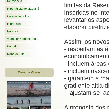
Relevância
limites da Rese
Importância de Maquiné
inseridas no int
Galeria de Fotos
levantar os aspe
Impressos
elaborar diretri
Notícias
Vagas e Oportunidades
Assim, os novos 
Contato
- respeitam as 
Mapa do Site
economicamente
- incluem áreas 
- incluem nasce
Canal de Videos
- garantem a ma
gradiente altitud
- ajustam-se ao
A proposta dos 