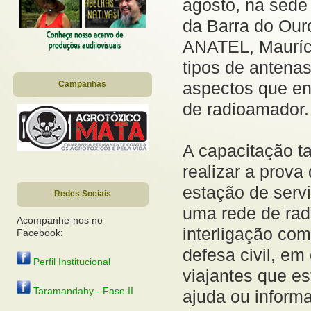
agosto, na sede 
da Barra do Our
ANATEL, Mauríci
tipos de antena
aspectos que en
Campanhas
de radioamador.
A capacitação t
realizar a prova
estação de servi
Redes Sociais
uma rede de ra
Acompanhe-nos no
interligação com
Facebook:
defesa civil, e
Perfil Institucional
viajantes que e
Taramandahy - Fase II
ajuda ou inform