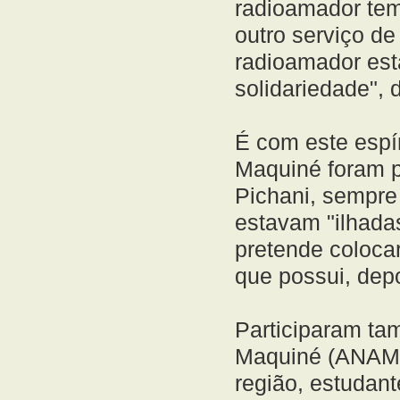
radioamador te
outro serviço d
radioamador está
solidariedade", 
É com este espír
Maquiné foram p
Pichani, sempre
estavam "ilhada
pretende coloca
que possui, depo
Participaram ta
Maquiné (ANAMA
região, estudan