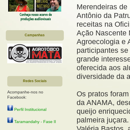
Merendeiras de 
Antônio da Patr
receitas na Ofic
Ação Nascente 
Campanhas
Agroecologia e A
participantes s
grande interess
oferecida aos a
diversidade da ag
Redes Sociais
Os pratos foram
Acompanhe-nos no
Facebook:
da ANAMA, desd
queijo enriqueci
Perfil Institucional
palmeira juçara
Taramandahy - Fase II
Valéria Bastos, 