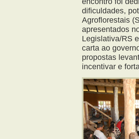
encontro foi de
dificuldades, p
Agroflorestais 
apresentados no
Legislativa/RS 
carta ao govern
propostas levan
incentivar e for