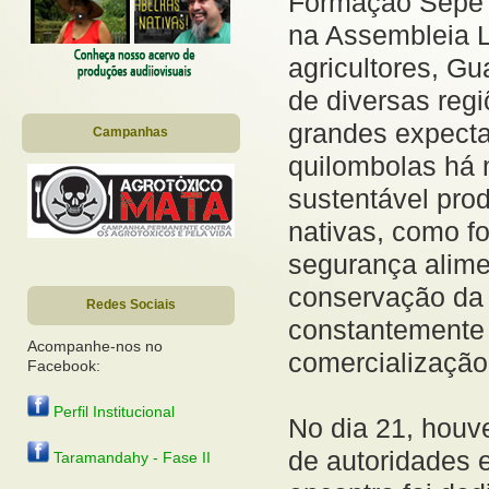
Formação Sepé T
na Assembleia Le
agricultores, G
de diversas reg
grandes expectat
Campanhas
quilombolas há 
sustentável prod
nativas, como f
segurança alimen
conservação da 
Redes Sociais
constantemente 
Acompanhe-nos no
comercialização
Facebook:
Perfil Institucional
No dia 21, houv
de autoridades e
Taramandahy - Fase II