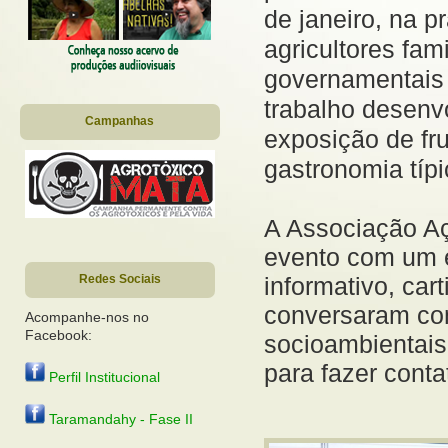
de janeiro, na p
agricultores fam
governamentais 
trabalho desenvo
Campanhas
exposição de fr
gastronomia típ
A Associação A
evento com um es
informativo, car
Redes Sociais
conversaram com
Acompanhe-nos no
Facebook:
socioambientais 
para fazer conta
Perfil Institucional
Taramandahy - Fase II