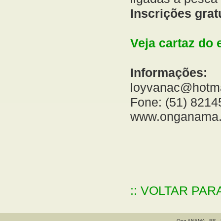
Inscrições grat
Veja cartaz do 
Informações:
loyvanac@hotm
Fone: (51) 821
www.onganama.
:: VOLTAR PAR
Ong ANAMA - RS - B