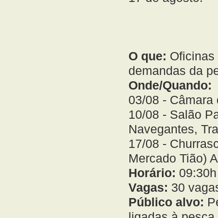
O que:
Oficinas
demandas da pes
Onde/Quando:
03/08 - Câmara 
10/08 - Salão P
Navegantes, Tr
17/08 - Churras
Mercado Tião) Ar
Horário:
09:30h
Vagas:
30 vagas
Público alvo:
Pe
ligadas à pesca