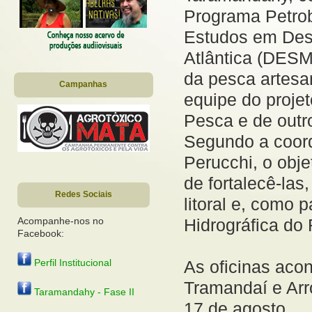
Programa Petrob
Estudos em Des
Atlântica (DES
da pesca artesan
Campanhas
equipe do projet
Pesca e de outr
Segundo a coord
Perucchi, o obje
de fortalecê-las
Redes Sociais
litoral e, como 
Hidrográfica do
Acompanhe-nos no
Facebook:
As oficinas aco
Perfil Institucional
Tramandaí e Arro
Taramandahy - Fase II
17 de agosto.