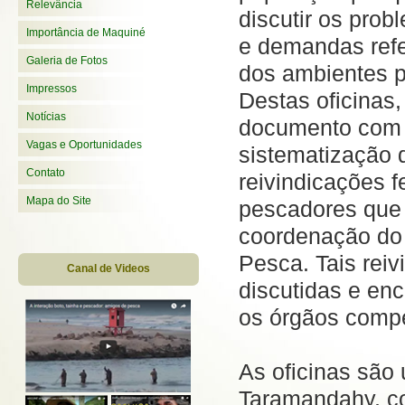
Relevância
discutir os prob
Importância de Maquiné
e demandas refe
Galeria de Fotos
dos ambientes p
Impressos
Destas oficinas,
Notícias
documento com
Vagas e Oportunidades
sistematização 
Contato
reivindicações f
Mapa do Site
pescadores que 
coordenação do
Pesca. Tais rei
Canal de Videos
discutidas e en
os órgãos comp
As oficinas são
Taramandahy, co