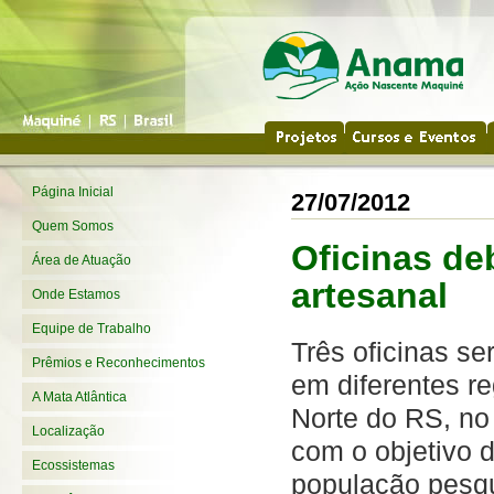
Página Inicial
27/07/2012
Quem Somos
Oficinas de
Área de Atuação
artesanal
Onde Estamos
Equipe de Trabalho
Três oficinas se
Prêmios e Reconhecimentos
em diferentes re
A Mata Atlântica
Norte do RS, no
Localização
com o objetivo d
Ecossistemas
população pesqu