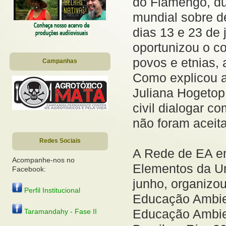
do Flamengo, du
mundial sobre d
dias 13 e 23 de
oportunizou o co
povos e etnias,
Campanhas
Como explicou a
Juliana Hogetop
civil dialogar c
não foram aceit
Redes Sociais
A Rede de EA e
Acompanhe-nos no
Elementos da Un
Facebook:
junho, organizo
Perfil Institucional
Educação Ambien
Educação Ambien
Taramandahy - Fase II