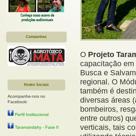
Campanhas
O
Projeto Tara
capacitação em 
Busca e Salvame
regional. O Módu
Redes Sociais
também é destin
Acompanhe-nos no
diversas áreas (
Facebook:
bombeiros, resga
Perfil Institucional
entre outros) q
verticais, tais
Taramandahy - Fase II