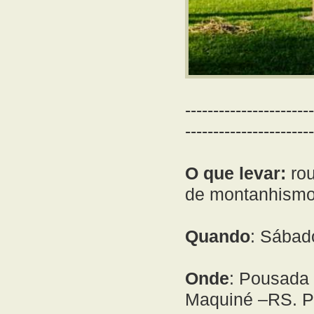
-----------------------
-----------------------
O que levar:
rou
de montanhismo
Quando
: Sábad
Onde
: Pousada 
Maquiné –RS. Pr