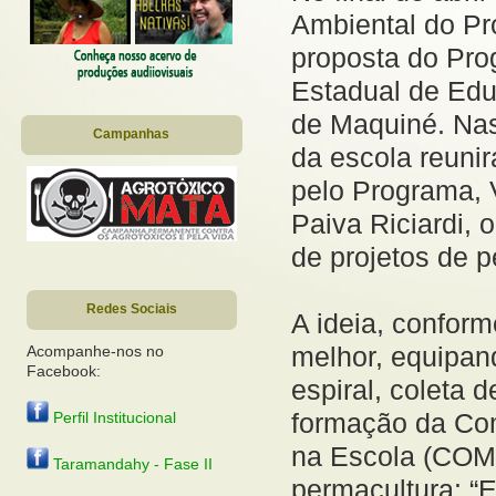
Ambiental do Pr
proposta do Pr
Estadual de Ed
de Maquiné. Nas
Campanhas
da escola reuni
pelo Programa, 
Paiva Riciardi, 
de projetos de 
Redes Sociais
A ideia, conform
melhor, equipan
Acompanhe-nos no
Facebook:
espiral, coleta d
formação da Co
Perfil Institucional
na Escola (COM-
Taramandahy - Fase II
permacultura: “