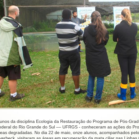
lunos da disciplina Ecologia da Restauração do Programa de Pós-Gra
ederal do Rio Grande do Sul –– UFRGS - conheceram as ações do Pr
reas degradadas. No dia 22 de maio, onze alunos, acompanhados pelo
verbeck, visitaram as áreas em recuperação da mata ciliar nas Linha