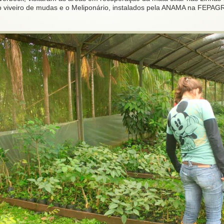
o viveiro de mudas e o Meliponário, instalados pela ANAMA na FEPAGRO