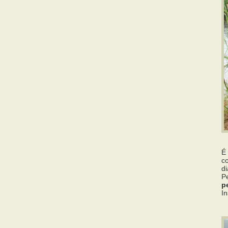
É
c
d
P
p
In