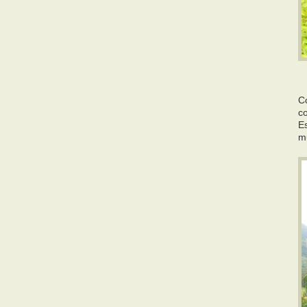
Co
c
E
m