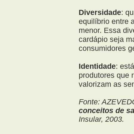
Diversidade
: q
equilíbrio entre
menor. Essa div
cardápio seja m
consumidores ge
Identidade
: est
produtores que 
valorizam as se
Fonte: AZEVEDO
conceitos de s
Insular, 2003.