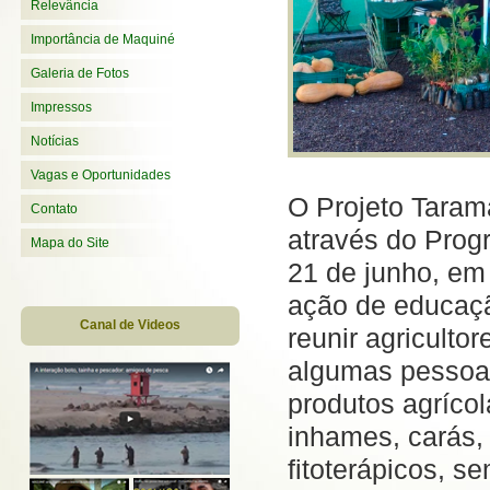
Relevância
Importância de Maquiné
Galeria de Fotos
Impressos
Notícias
Vagas e Oportunidades
O Projeto Taram
Contato
através do Prog
Mapa do Site
21 de junho, em
ação de educaçã
Canal de Videos
reunir a
griculto
algumas pessoas
produtos agríco
inhames, carás,
fitoterápicos, s