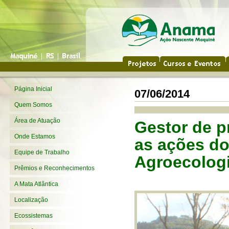
Página Inicial
07/06/2014
Quem Somos
Área de Atuação
Gestor de pr
Onde Estamos
as ações do 
Equipe de Trabalho
Agroecolog
Prêmios e Reconhecimentos
A Mata Atlântica
Localização
Ecossistemas