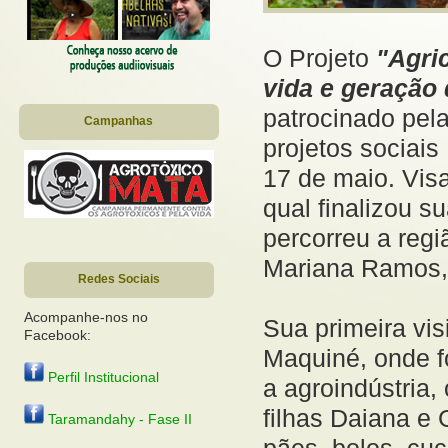
O Projeto
"Agri
vida e geração 
patrocinado pela
Campanhas
projetos sociais
17 de maio. Vis
qual finalizou s
percorreu a regi
Mariana Ramos,
Redes Sociais
Acompanhe-nos no
Sua primeira vi
Facebook:
Maquiné, onde f
Perfil Institucional
a agroindústria
filhas Daiana e 
Taramandahy - Fase II
pães, bolos, cuc