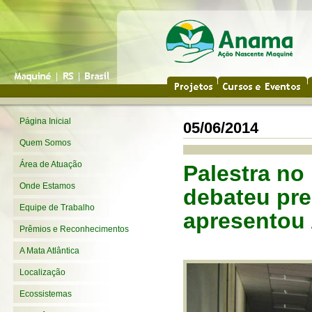
Página Inicial
05/06/2014
Quem Somos
Área de Atuação
Palestra no 
Onde Estamos
debateu pre
Equipe de Trabalho
apresentou 
Prêmios e Reconhecimentos
A Mata Atlântica
Localização
Ecossistemas