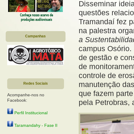
Disseminar ideia
questões relaci
Tramandaí fez p
na palestra org
Campanhas
a Sustentabilid
campus Osório. 
de gestão e cons
de monitorament
controle de ero
manutenção das á
Redes Sociais
que fazem parte
Acompanhe-nos no
Facebook:
pela Petrobras,
Perfil Institucional
Taramandahy - Fase II