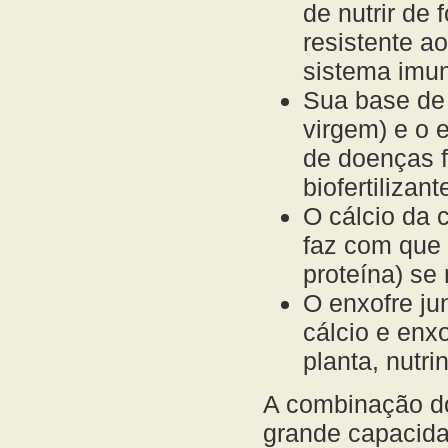
de nutrir de 
resistente a
sistema imun
Sua base de 
virgem) e o 
de doenças f
biofertilizant
O cálcio da c
faz com que 
proteína) se
O enxofre ju
cálcio e enx
planta, nutri
A combinação do
grande capacida