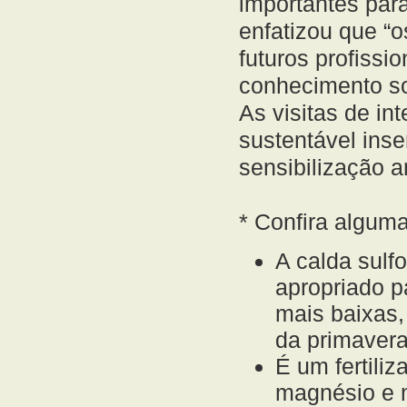
importantes para
enfatizou que “o
futuros profissi
conhecimento sob
As visitas de in
sustentável ins
sensibilização 
* Confira algum
A calda sulfo
apropriado p
mais baixas,
da primavera
É um fertiliz
magnésio e m