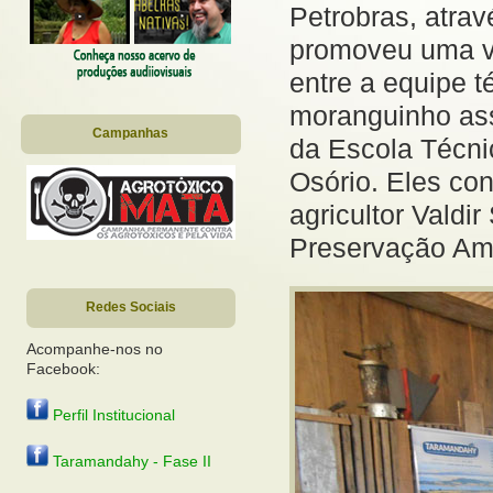
Petrobras, atra
promoveu uma vi
entre a equipe t
moranguinho ass
Campanhas
da Escola Técni
Osório. Eles co
agricultor Valdi
Preservação Amb
Redes Sociais
Acompanhe-nos no
Facebook:
Perfil Institucional
Taramandahy - Fase II