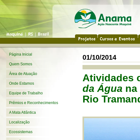
Página Inicial
01/10/2014
Quem Somos
Área de Atuação
Atividades
Onde Estamos
da Água
na 
Equipe de Trabalho
Rio Traman
Prêmios e Reconhecimentos
A Mata Atlântica
Localização
Ecossistemas