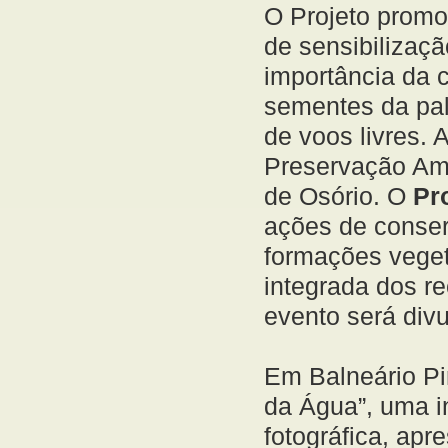
O Projeto prom
de sensibilizaç
importância da c
sementes da palm
de voos livres.
Preservação Amb
de Osório. O
Pr
ações de conser
formações veget
integrada dos re
evento será div
Em Balneário Pin
da Água”, uma in
fotográfica, apr