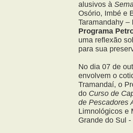
alusivos à
Sema
Osório, Imbé e B
Taramandahy – F
Programa Petro
uma reflexão so
para sua preser
No dia 07 de ou
envolvem o coti
Tramandaí, o Pr
do
Curso de Cap
de Pescadores 
Limnológicos e 
Grande do Sul