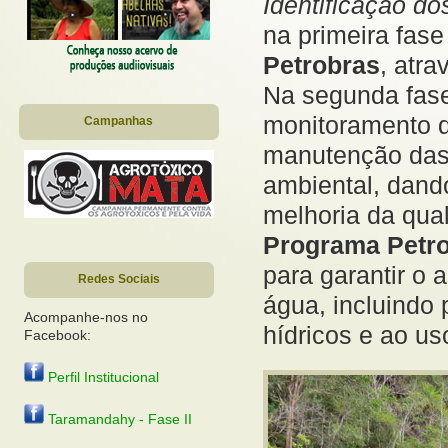
Identificação d
na primeira fas
Petrobras
, atra
Na segunda fase
monitoramento d
Campanhas
manutenção das 
ambiental, dand
melhoria da qual
Programa Petro
para garantir o 
Redes Sociais
água, incluindo
Acompanhe-nos no
hídricos e ao us
Facebook:
Perfil Institucional
Taramandahy - Fase II