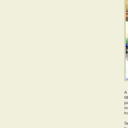
A
fi
p
m
tr
S