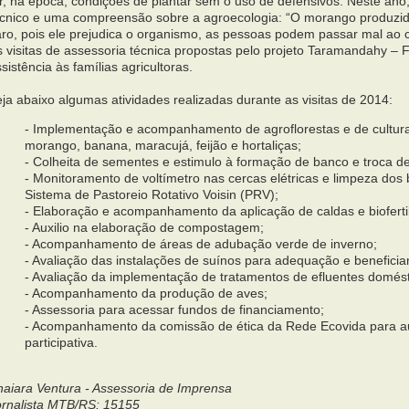
er, na época, condições de plantar sem o uso de defensivos. Neste a
écnico e uma compreensão sobre a agroecologia: “O morango produzid
aro, pois ele prejudica o organismo, as pessoas podem passar mal ao c
 visitas de assessoria técnica propostas pelo projeto Taramandahy – F
sistência às famílias agricultoras.
ja abaixo algumas atividades realizadas durante as visitas de 2014:
- Implementação e acompanhamento de agroflorestas e de cultura
morango, banana, maracujá, feijão e hortaliças;
- Colheita de sementes e estimulo à formação de banco e troca de
- Monitoramento de voltímetro nas cercas elétricas e limpeza do
Sistema de Pastoreio Rotativo Voisin (PRV);
- Elaboração e acompanhamento da aplicação de caldas e biofertil
- Auxilio na elaboração de compostagem;
- Acompanhamento de áreas de adubação verde de inverno;
- Avaliação das instalações de suínos para adequação e benefici
- Avaliação da implementação de tratamentos de efluentes domést
- Acompanhamento da produção de aves;
- Assessoria para acessar fundos de financiamento;
- Acompanhamento da comissão de ética da Rede Ecovida para au
participativa.
naiara Ventura - Assessoria de Imprensa
ornalista MTB/RS: 15155