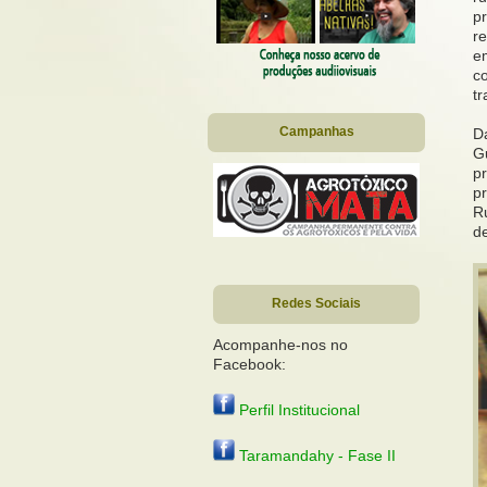
pr
re
e
co
tr
Campanhas
Da
Gu
pr
p
R
d
Redes Sociais
Acompanhe-nos no
Facebook:
Perfil Institucional
Taramandahy - Fase II