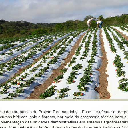
ma das propostas do Projeto Taramandahy – Fase II é efetuar o prog
cursos hídricos, solo e floresta, por meio da assessoria técnica para 
mplementação das unidades demonstrativas em sistemas agroflorestai
urais. Com patrocínio da Petrobras, através do Programa Petrobras Soc