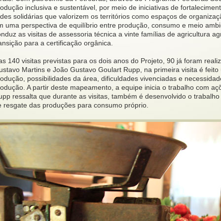
odução inclusiva e sustentável, por meio de iniciativas de fortalecim
des solidárias que valorizem os territórios como espaços de organizaçã
m uma perspectiva de equilíbrio entre produção, consumo e meio ambi
nduz as visitas de assessoria técnica a vinte famílias de agricultura a
ansição para a certificação orgânica.
s 140 visitas previstas para os dois anos do Projeto, 90 já foram rea
stavo Martins e João Gustavo Goulart Rupp, na primeira visita é feito
odução, possibilidades da área, dificuldades vivenciadas e necessidade
rodução. A partir deste mapeamento, a equipe inicia o trabalho com aç
upp ressalta que durante as visitas, também é desenvolvido o trabalh
e resgate das produções para consumo próprio.