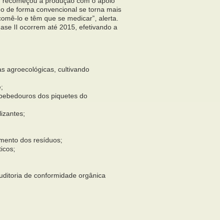
no, recomeçou a produção com o apoio
o de forma convencional se torna mais
omê-lo e têm que se medicar”, alerta.
ase II ocorrem até 2015, efetivando a
s agroecológicas, cultivando
;
s bebedouros dos piquetes do
izantes;
amento dos resíduos;
icos;
ditoria de conformidade orgânica