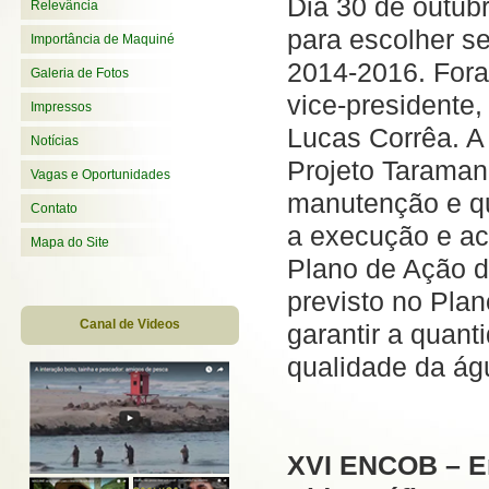
Dia 30 de outub
Relevância
para escolher se
Importância de Maquiné
2014-2016. Foram
Galeria de Fotos
vice-presidente,
Impressos
Lucas Corrêa. A
Notícias
Projeto Taraman
Vagas e Oportunidades
manutenção e qu
Contato
a execução e a
Mapa do Site
Plano de Ação d
previsto no Pla
Canal de Videos
garantir a quant
qualidade da ág
XVI ENCOB – En