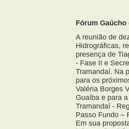
Fórum Gaúcho d
A reunião de d
Hidrográficas, 
presença de Tia
- Fase II e Secr
Tramandaí. Na p
para os próximos
Valéria Borges 
Guaíba e para a
Tramandaí - Regi
Passo Fundo – 
Em sua proposta