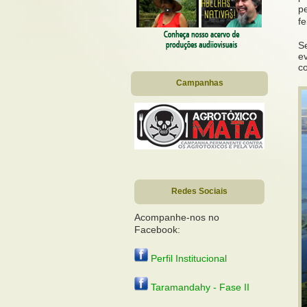
p
fe
Se
ev
c
Campanhas
Redes Sociais
Acompanhe-nos no
Facebook:
Perfil Institucional
Taramandahy - Fase II