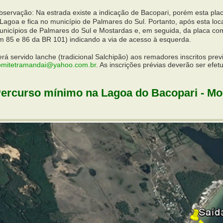
bservação: Na estrada existe a indicação de Bacopari, porém esta pla
Lagoa e fica no município de Palmares do Sul. Portanto, após esta loca
unicípios de Palmares do Sul e Mostardas e, em seguida, da placa co
m 85 e 86 da BR 101) indicando a via de acesso à esquerda.
rá servido lanche (tradicional Salchipão) aos remadores inscritos pre
omitetramandai@yahoo.com.br
. As inscrições prévias deverão ser efetu
ercurso mínimo na Lagoa do Bacopari - M