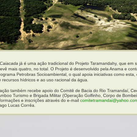
Caiacada
já é uma ação tradicional do Projeto Taramandahy, que em su
evê mais quatro, no total. O Projeto é desenvolvido pela Anama e cont
rograma Petrobras Socioambiental, o qual apoia iniciativas como esta,
 recursos hídricos e ao uso racional da água.
 ação também recebe apoio do Comitê de Bacia do Rio Tramandaí, Cec
amboo Turismo e Brigada Militar (Operação Golfinho, Corpo de Bombei
nformações e inscrições através do e-mail
comitetramandai@yahoo.co
iago Lucas Corrêa.