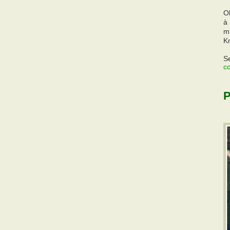
O
à 
m
K
Se
c
P