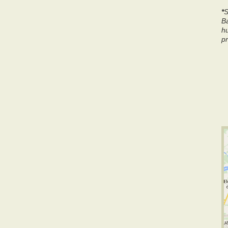
*
S
B
h
p