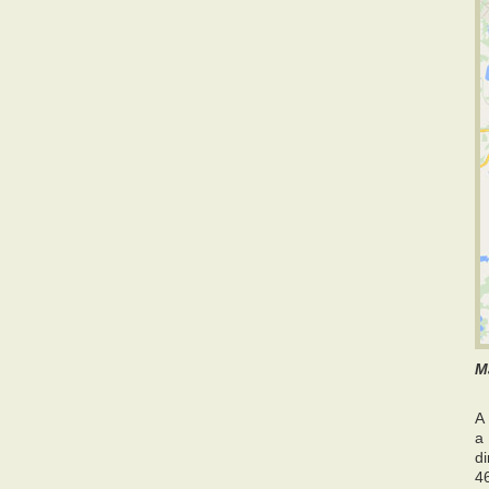
M
A
a
di
46