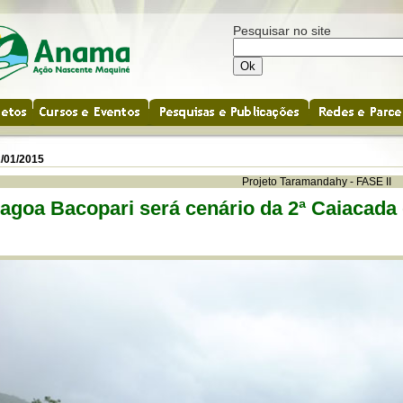
Pesquisar no site
/01/2015
Projeto Taramandahy - FASE II
agoa Bacopari será cenário da 2ª Caiacada