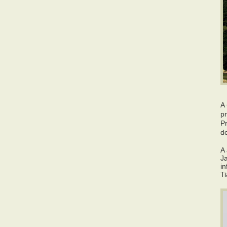
A
pr
P
de
A
J
i
T