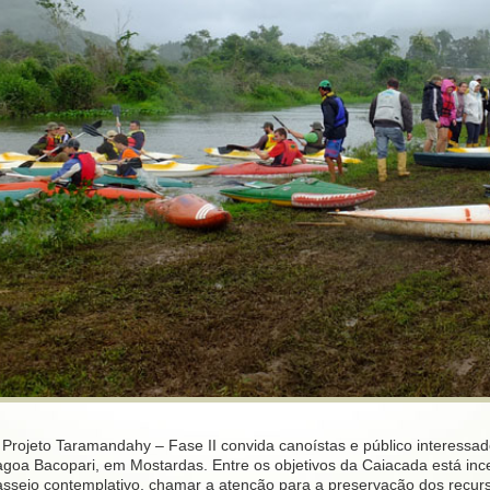
 Projeto Taramandahy – Fase II convida canoístas e público interessa
agoa Bacopari, em Mostardas. Entre os objetivos da Caiacada está inc
sseio contemplativo, chamar a atenção para a preservação dos recurso