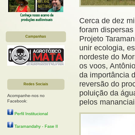
Cerca de dez mi
foram dispersas
Projeto Taramand
Campanhas
unir ecologia, e
nordeste do Mor
os voos, Antônio
da importância 
reversão do pro
Redes Sociais
poluição da águ
Acompanhe-nos no
pelos mananciai
Facebook:
Perfil Institucional
Taramandahy - Fase II