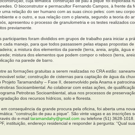
ioconstrução
, cuja temática ‘construção de pau a pique’ foi explorada 
aredes. O bioconstrutor e permacultor Fernando Campos, à frente da 
e uma relação do ser humano com as suas cinco peles: com seu corpo,
biente e o outro, e sua relação com o planeta, segundo a teoria do ar
ós, apresentou o processo de granulometria e os testes realizados com 
itos previamente.
 participantes foram divididos em grupos de trabalho para iniciar a p
m cada manejo, para que todos passassem pelas etapas propostas de 
deira; a mistura dos elementos da parede (terra, areia, argila, água e
arede; mistura dos elementos que podem compor o reboco (terra, areia,
plicação na parede de barro.
ntre as formações gratuitas a serem realizadas no CRA estão: saneamen
enovável solar; construção de cisternas para captação de água da chuv
o Projeto Taramandahy – Fase II, desenvolvido pela Anama e patrocin
etrobras Socioambiental. Ao colaborar com estas ações, de qualificaçã
rograma Petrobras Socioambiental, atua nos processos de preservação
gradação dos recursos hídricos, solo e floresta.
, em consequência da grande procura pela oficina, foi aberta uma no
mática: “construção de pau a pique”. São vinte vagas e as inscrições 
través do e-mail
taramandahy@gmail.com
ou telefone (51) 3628-1018.
F, instituição, endereço residencial e responder à pergunta: “Qual su