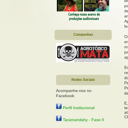
B
p
d
am
Ap
fe
Campanhas
Os
e
ma
p
a
E
r
d
Redes Sociais
P
P
Acompanhe-nos no
de
Facebook:
E
te
Perfil Institucional
a
CP
Taramandahy - Fase II