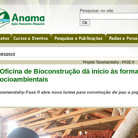
Pesquisar no site
/03/2015
Projeto Taramandahy - FASE II
 Oficina de Bioconstrução dá início às for
ocioambientais
aramandahy-Fase II abre nova turma para construção de pau a pi