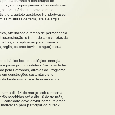
na prática durante a construção de
formação, propôs pensar a bioconstrução
 seu vestuário, sua casa, o meio
tista e arquiteto austríaco Hundertwasser.
as misturas de terra, areia e argila,
rática, alternando o tempo de permanência
bioconstrução: o tramado com varetas de
 palha); sua aplicação para formar a
 argila, esterco bovino e água) e sua
to básico local e ecológico; energia
a e paisagismo produtivo. São atividades
ado pela Petrobras, através do Programa
o em construções sustentáveis, o
 da biodiversidade e de reversão da
va turma dia 14 de março, sob a mesma
serão recebidas até o dia 10 deste mês,
 O candidato deve enviar nome, telefone,
a motivação para participar do curso?”