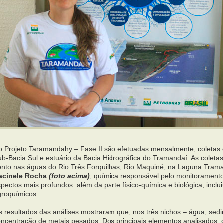
o Projeto Taramandahy – Fase II são efetuadas mensalmente, coletas 
b-Bacia Sul e estuário da Bacia Hidrográfica do Tramandaí. As coletas
onto nas águas do Rio Três Forquilhas, Rio Maquiné, na Laguna Tram
acinele Rocha
(foto acima)
, química responsável pelo monitoramento,
pectos mais profundos: além da parte físico-química e biológica, inclu
groquímicos.
s resultados das análises mostraram que, nos três nichos – água, sed
oncentração de metais pesados. Dos principais elementos analisados: