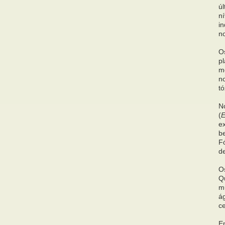
ú
n
i
n
O
pl
m
n
tó
N
(
E
ex
be
Fó
de
O
Q
m
á
c
E