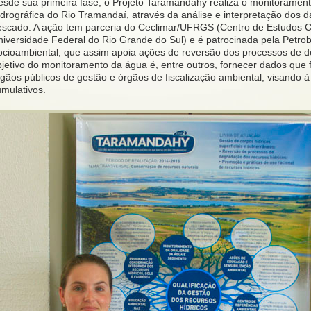
esde sua primeira fase, o Projeto Taramandahy realiza o monitorament
idrográfica do Rio Tramandaí, através da análise e interpretação dos 
escado. A ação tem parceria do Ceclimar/UFRGS (Centro de Estudos Co
niversidade Federal do Rio Grande do Sul) e é patrocinada pela Petro
ocioambiental, que assim apoia ações de reversão dos processos de d
bjetivo do monitoramento da água é, entre outros, fornecer dados qu
rgãos públicos de gestão e órgãos de fiscalização ambiental, visando 
umulativos.