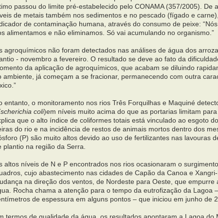
ltimo passou do limite pré-estabelecido pelo CONAMA (357/2005). De 
íveis de metais também nos sedimentos e no pescado (fígado e carne)
ndicador de contaminação humana, através do consumo de peixe: “Nó
os alimentamos e não eliminamos. Só vai acumulando no organismo.”
s agroquímicos não foram detectados nas análises de água dos arrozai
antio - novembro a fevereiro. O resultado se deve ao fato da dificulda
omento da aplicação de agroquímicos, que acabam se diluindo rapi
o ambiente, já começam a se fracionar, permanecendo com outra carac
xico.”
o entanto, o monitoramento nos rios Três Forquilhas e Maquiné detecto
scherichia coli
)em níveis muito acima do que as portarias limitam par
plica que o alto índice de coliformes totais está vinculado ao esgoto 
iras do rio e na incidência de restos de animais mortos dentro dos me
sforo (P) são muito altos devido ao uso de fertilizantes nas lavouras
 plantio na região da Serra.
s altos níveis de N e P encontrados nos rios ocasionaram o surgiment
uadros, cujo abastecimento nas cidades de Capão da Canoa e Xangri-l
udança na direção dos ventos, de Nordeste para Oeste, que empurre a
gua. Rocha chama a atenção para o tempo da eutrofização da Lagoa –
entímetros de espessura em alguns pontos – que iniciou em junho de
m termos de qualidade da água, os resultados apontaram a Lagoa do 