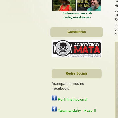
D
H
p
U
S
o
ó
Campanhas
c
Redes Sociais
Acompanhe-nos no
Facebook:
Perfil Institucional
Taramandahy - Fase II