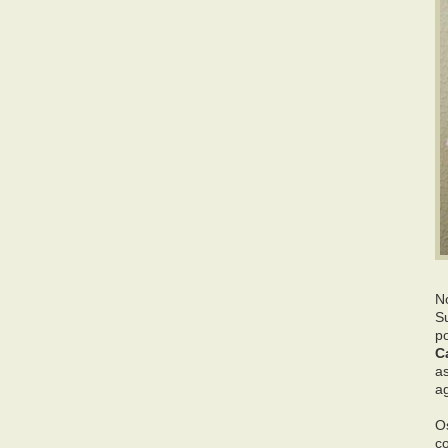
N
Su
p
C
as
a
O
c