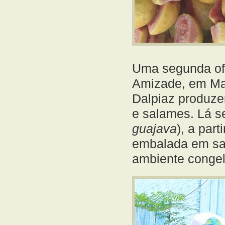
Uma segunda ofi
Amizade, em Maq
Dalpiaz produze
e salames. Lá se
guajava
), a par
embalada em sa
ambiente conge