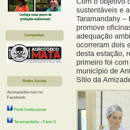
Com o objetivo 
sustentáveis e a
Taramandahy – 
promove oficinas
adequação ambie
Campanhas
ocorreram dois e
desta estação, r
primeiro foi com
município de An
Sítio da Amizad
Redes Sociais
Acompanhe-nos no
Facebook:
Perfil Institucional
Taramandahy - Fase II