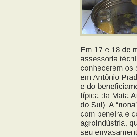
Em 17 e 18 de m
assessoria técni
conhecerem os si
em Antônio Prado
e do beneficiame
típica da Mata A
do Sul). A “non
com peneira e c
agroindústria, 
seu envasament