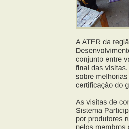
A ATER da regiã
Desenvolvimento
conjunto entre v
final das visita
sobre melhorias
certificação do 
As visitas de c
Sistema Partici
por produtores r
pelos membros d