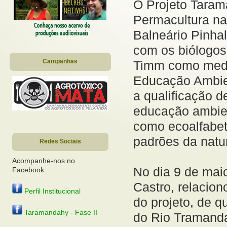
O Projeto Taram
Permacultura na
Balneário Pinha
com os biólogos
Campanhas
Timm como medi
Educação Ambien
a qualificação d
educação ambien
como ecoalfabet
padrões da natu
Redes Sociais
Acompanhe-nos no
No dia 9 de maio
Facebook:
Castro, relacion
Perfil Institucional
do projeto, de q
Taramandahy - Fase II
do Rio Tramanda