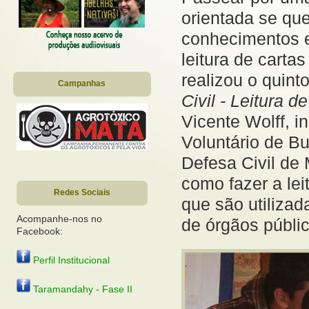
orientada se que
conhecimentos es
leitura de carta
realizou o quin
Campanhas
Civil
- Leitura d
Vicente Wolff, i
Voluntário de B
Defesa Civil de
como fazer a lei
Redes Sociais
que são utilizad
Acompanhe-nos no
de órgãos público
Facebook:
Perfil Institucional
Taramandahy - Fase II