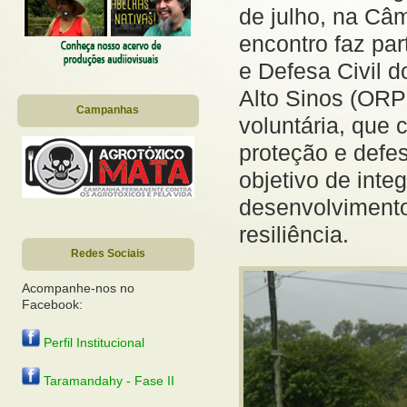
de julho, na Câ
encontro faz pa
e Defesa Civil 
Alto Sinos (ORP
Campanhas
voluntária, que
proteção e defes
objetivo de inte
desenvolvimento
resiliência.
Redes Sociais
Acompanhe-nos no
Facebook:
Perfil Institucional
Taramandahy - Fase II