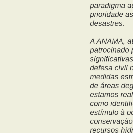
paradigma ao
prioridade a
desastres.
A ANAMA, at
patrocinado 
significativ
defesa civil
medidas estr
de áreas de
estamos real
como identif
estímulo à o
conservação 
recursos hídr