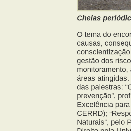
Cheias periódi
O tema do encont
causas, consequ
conscientização 
gestão dos risc
monitoramento, 
áreas atingidas.
das palestras: “
prevenção”, prof
Excelência para
CERRD); “Respon
Naturais”, pelo 
Direito pela Uni