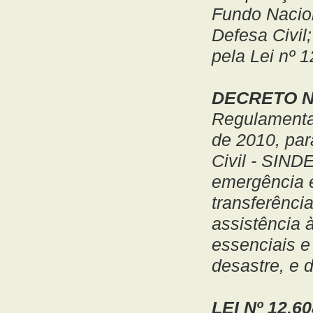
Fundo Nacio
Defesa Civil
pela Lei nº 1
DECRETO Nº
Regulamenta 
de 2010, par
Civil - SIND
emergência e
transferênci
assistência 
essenciais e
desastre, e 
LEI Nº 12.6