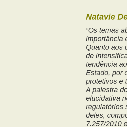
Natavie D
“Os temas a
importância
Quanto aos d
de intensifi
tendência ao
Estado, por 
protetivos e
A palestra d
elucidativa 
regulatórios 
deles, compo
7.257/2010 e