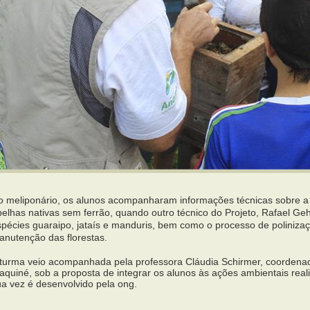
o meliponário, os alunos acompanharam informações técnicas sobre a m
belhas nativas sem ferrão, quando outro técnico do Projeto, Rafael G
pécies guaraipo, jataís e manduris, bem como o processo de polinizaçã
anutenção das florestas.
 turma veio acompanhada pela professora Cláudia Schirmer, coorden
aquiné, sob a proposta de integrar os alunos às ações ambientais rea
ua vez é desenvolvido pela ong.