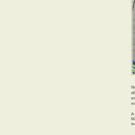
N
a
es
m
A
M
s