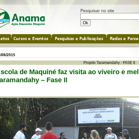
Pesquisar no site
/08/2015
Projeto Taramandahy - FASE II
scola de Maquiné faz visita ao viveiro e me
aramandahy – Fase II