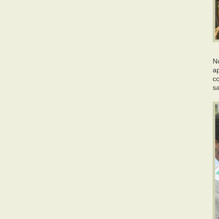
No
a
c
s