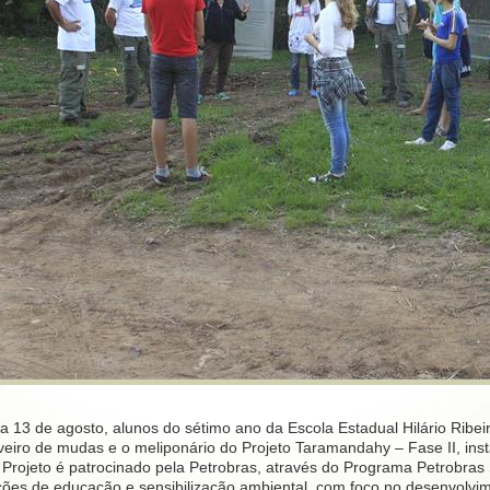
a 13 de agosto, alunos do sétimo ano da Escola Estadual Hilário Ribei
veiro de mudas e o meliponário do Projeto Taramandahy – Fase II, inst
 Projeto é patrocinado pela Petrobras, através do Programa Petrobras 
ções de educação e sensibilização ambiental, com foco no desenvolvim