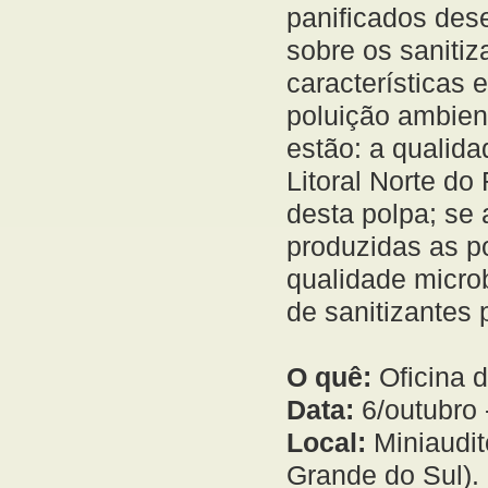
panificados des
sobre os saniti
características
poluição ambient
estão: a qualida
Litoral Norte d
desta polpa; se
produzidas as p
qualidade micro
de sanitizantes 
O quê:
Oficina 
Data:
6/outubro 
Local:
Miniaudit
Grande do Sul).