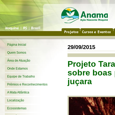
Página Inicial
29/09/2015
Quem Somos
Área de Atuação
Projeto Tar
Onde Estamos
sobre boas 
Equipe de Trabalho
juçara
Prêmios e Reconhecimentos
A Mata Atlântica
Localização
Ecossistemas