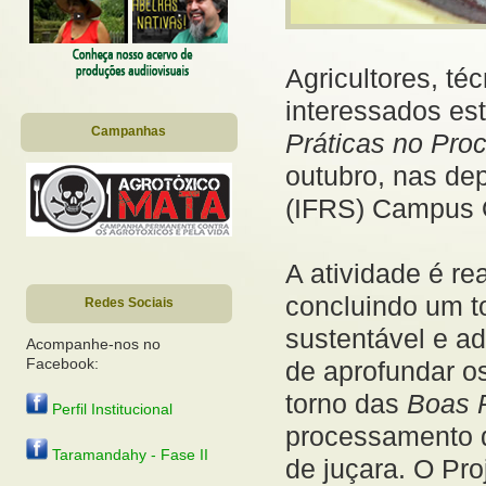
Agricultores, té
interessados es
Campanhas
Práticas no Pro
outubro, nas de
(IFRS) Campus O
A atividade é re
concluindo um to
Redes Sociais
sustentável e a
Acompanhe-nos no
Facebook:
de aprofundar o
torno das
Boas 
Perfil Institucional
processamento d
Taramandahy - Fase II
de juçara. O Pro