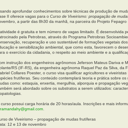
isando aprofundar conhecimentos sobre técnicas de produção de mudas
ase II oferece vagas para o
Curso de Viveirismo: propagação de mudas 
ovembro, a partir das 8h30 da manhã, na parceira do Projeto Fepagro -
 atividade é gratuita e tem número de vagas limitado. É desenvolvida p
atrocinado pela Petrobras, através do Programa Petrobras Socioambien
onservação, recuperação e uso sustentável de formações vegetais dos
ducação e sensibilização ambiental, que como esta, favorecem o dese
ara o exercício da cidadania, o respeito ao meio ambiente e a qualific
om instrução dos engenheiros agrônomos Jeferson Mateus Dariva e Mar
olante/RS (IF-RS), da engenheira agrônoma Raquel Paz da Silva, da F
abriel Collares Poester, o curso visa qualificar agricultores e viveiris
spécies frutíferas. Seu conteúdo contemplará teoria e prática sobre o
udas como: estaquia, enxertia, mergulhia, alporquia e propagação vege
ambém será abordado sobre os substratos a serem utilizados: caracterí
topatologias.
 curso possui carga horária de 20 horas/aula. Inscrições e mais inform
aramandahy@gmail.com
.
urso de Viveirismo – propagação de mudas frutíferas
ata: 12 e 13 de novembro