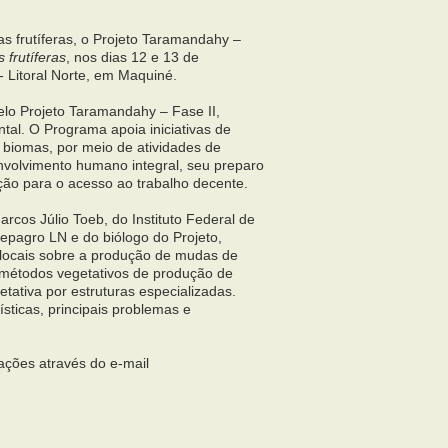
 frutíferas, o Projeto Taramandahy –
frutíferas
, nos dias 12 e 13 de
 Litoral Norte, em Maquiné.
elo Projeto Taramandahy – Fase II,
tal. O Programa apoia iniciativas de
 biomas, por meio de atividades de
nvolvimento humano integral, seu preparo
ação para o acesso ao trabalho decente.
cos Júlio Toeb, do Instituto Federal de
epagro LN e do biólogo do Projeto,
tas locais sobre a produção de mudas de
s métodos vegetativos de produção de
tativa por estruturas especializadas.
sticas, principais problemas e
ações através do e-mail