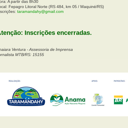
ora: A partir das 8h30
ocal: Fepagro Litoral Norte (RS 484, km 05 / Maquiné/RS)
nscrições:
taramandahy@gmail.com
tenção: Inscrições encerradas.
naiara Ventura - Assessoria de Imprensa
ornalista MTB/RS: 15155