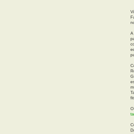
V
F
n
A
p
c
e
p
C
R
G
e
m
T
fi
O
t
C
D