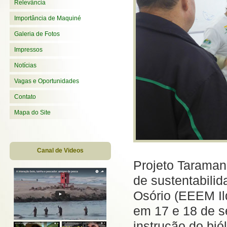
Relevância
Importância de Maquiné
Galeria de Fotos
Impressos
Notícias
Vagas e Oportunidades
Contato
Mapa do Site
Canal de Videos
Projeto Taramand
de sustentabili
Osório (EEEM Il
em 17 e 18 de s
instrução do bi